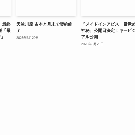
」最終
天竺川原 吉本と月末で契約終
『メイドインアビス 目覚
響「最
了
神秘』公開日決定！キービ
!」
アル公開
2026年3月29日
2026年3月29日