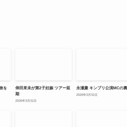
旅を
倖田來未が第2子妊娠 ツアー延
永瀬廉 キンプリ公演MCの
期
2026年3月31日
2026年3月31日