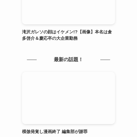
滝沢ガレソの顔はイケメン!?【画像】本名は倉
多啓介＆慶応卒の大企業勤務
最新の話題！
模倣発覚し漫画終了 編集部が謝罪