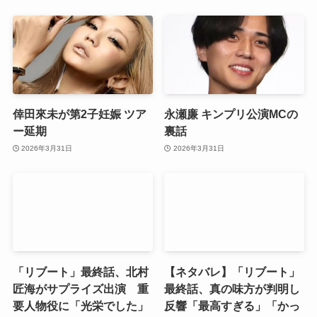
倖田來未が第2子妊娠 ツア
永瀬廉 キンプリ公演MCの
ー延期
裏話
2026年3月31日
2026年3月31日
「リブート」最終話、北村
【ネタバレ】「リブート」
匠海がサプライズ出演 重
最終話、真の味方が判明し
要人物役に「光栄でした」
反響「最高すぎる」「かっ