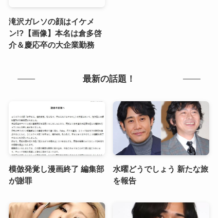
滝沢ガレソの顔はイケメ
ン!?【画像】本名は倉多啓
介＆慶応卒の大企業勤務
最新の話題！
模倣発覚し漫画終了 編集部
水曜どうでしょう 新たな旅
が謝罪
を報告