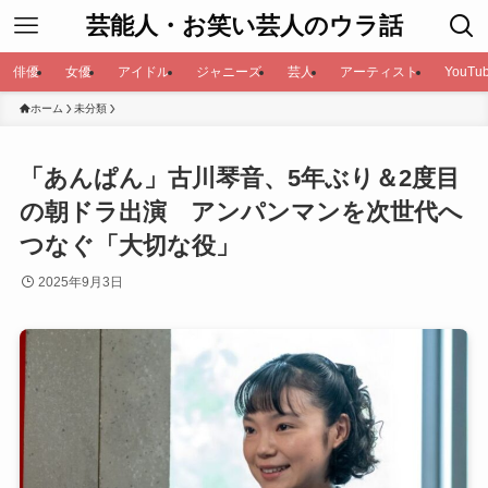
芸能人・お笑い芸人のウラ話
俳優
女優
アイドル
ジャニーズ
芸人
アーティスト
YouTub
ホーム
未分類
「あんぱん」古川琴音、5年ぶり＆2度目
の朝ドラ出演 アンパンマンを次世代へ
つなぐ「大切な役」
2025年9月3日