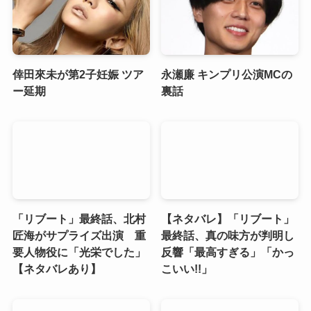
倖田來未が第2子妊娠 ツア
永瀬廉 キンプリ公演MCの
ー延期
裏話
「リブート」最終話、北村
【ネタバレ】「リブート」
匠海がサプライズ出演 重
最終話、真の味方が判明し
要人物役に「光栄でした」
反響「最高すぎる」「かっ
【ネタバレあり】
こいい!!」