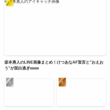
坂本勇人のLINE画像まとめ！けつあなAF宣言と”おえお
う”が面白過ぎwww