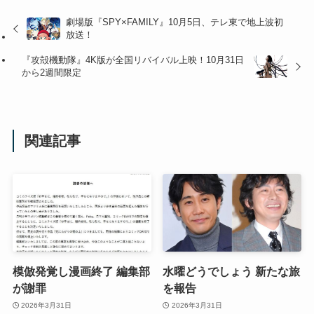
劇場版『SPY×FAMILY』10月5日、テレ東で地上波初
放送！
『攻殻機動隊』4K版が全国リバイバル上映！10月31日
から2週間限定
関連記事
模倣発覚し漫画終了 編集部
水曜どうでしょう 新たな旅
が謝罪
を報告
2026年3月31日
2026年3月31日