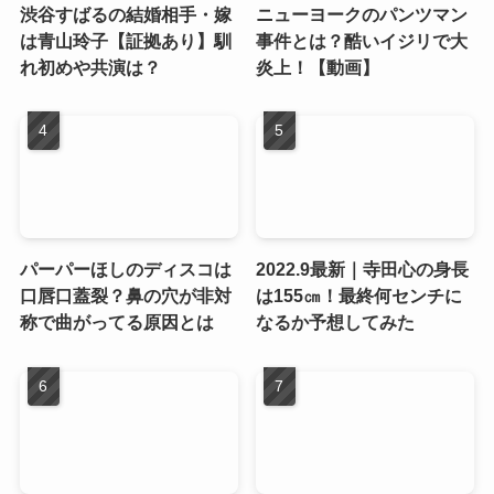
渋谷すばるの結婚相手・嫁
ニューヨークのパンツマン
は青山玲子【証拠あり】馴
事件とは？酷いイジリで大
れ初めや共演は？
炎上！【動画】
パーパーほしのディスコは
2022.9最新｜寺田心の身長
口唇口蓋裂？鼻の穴が非対
は155㎝！最終何センチに
称で曲がってる原因とは
なるか予想してみた