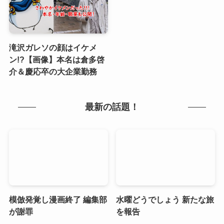
滝沢ガレソの顔はイケメ
ン!?【画像】本名は倉多啓
介＆慶応卒の大企業勤務
最新の話題！
模倣発覚し漫画終了 編集部
水曜どうでしょう 新たな旅
が謝罪
を報告