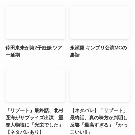
倖田來未が第2子妊娠 ツア
永瀬廉 キンプリ公演MCの
ー延期
裏話
「リブート」最終話、北村
【ネタバレ】「リブート」
匠海がサプライズ出演 重
最終話、真の味方が判明し
要人物役に「光栄でした」
反響「最高すぎる」「かっ
【ネタバレあり】
こいい!!」