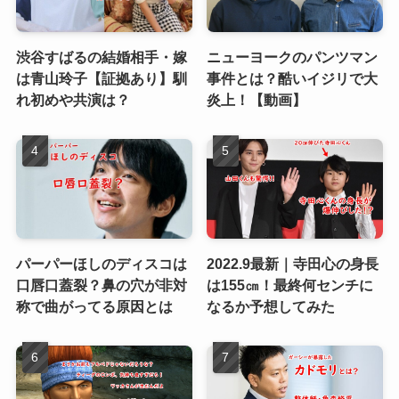
渋谷すばるの結婚相手・嫁
ニューヨークのパンツマン
は青山玲子【証拠あり】馴
事件とは？酷いイジリで大
れ初めや共演は？
炎上！【動画】
パーパーほしのディスコは
2022.9最新｜寺田心の身長
口唇口蓋裂？鼻の穴が非対
は155㎝！最終何センチに
称で曲がってる原因とは
なるか予想してみた