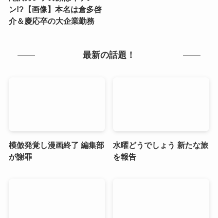
ン!?【画像】本名は倉多啓
介＆慶応卒の大企業勤務
最新の話題！
模倣発覚し漫画終了 編集部
水曜どうでしょう 新たな旅
が謝罪
を報告