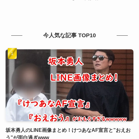
今人気な記事 TOP10
坂本勇人のLINE画像まとめ！けつあなAF宣言と”おえお
う”が面白過ぎwww