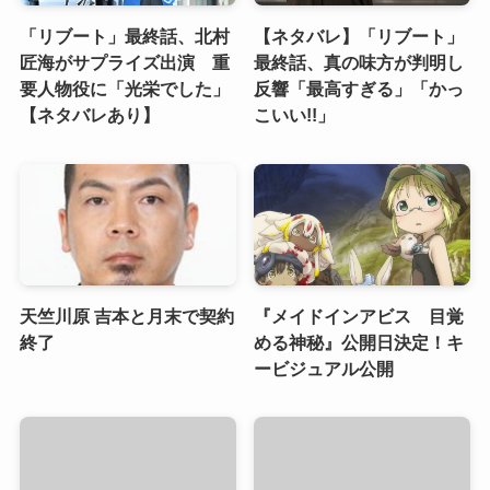
「リブート」最終話、北村
【ネタバレ】「リブート」
匠海がサプライズ出演 重
最終話、真の味方が判明し
要人物役に「光栄でした」
反響「最高すぎる」「かっ
【ネタバレあり】
こいい!!」
天竺川原 吉本と月末で契約
『メイドインアビス 目覚
終了
める神秘』公開日決定！キ
ービジュアル公開