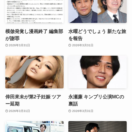
模倣発覚し漫画終了 編集部
水曜どうでしょう 新たな旅
が謝罪
を報告
2026年3月31日
2026年3月31日
倖田來未が第2子妊娠 ツア
永瀬廉 キンプリ公演MCの
ー延期
裏話
2026年3月31日
2026年3月31日