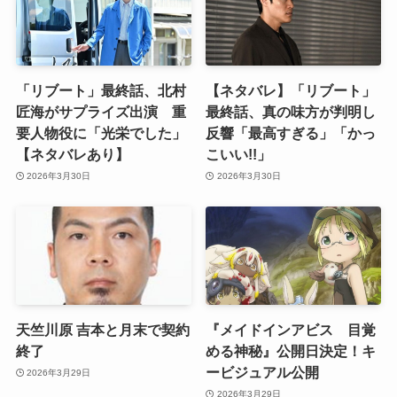
「リブート」最終話、北村
【ネタバレ】「リブート」
匠海がサプライズ出演 重
最終話、真の味方が判明し
要人物役に「光栄でした」
反響「最高すぎる」「かっ
【ネタバレあり】
こいい!!」
2026年3月30日
2026年3月30日
天竺川原 吉本と月末で契約
『メイドインアビス 目覚
終了
める神秘』公開日決定！キ
ービジュアル公開
2026年3月29日
2026年3月29日