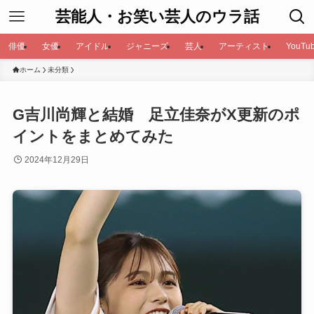
芸能人・お笑い芸人のウラ話
俳優
女優
アイドル
ジャニーズ
芸人
アーティスト
YouTub
ホーム
未分類
G吉川尚輝と結婚 足立佳奈がX更新のポ
イントをまとめてみた
2024年12月29日