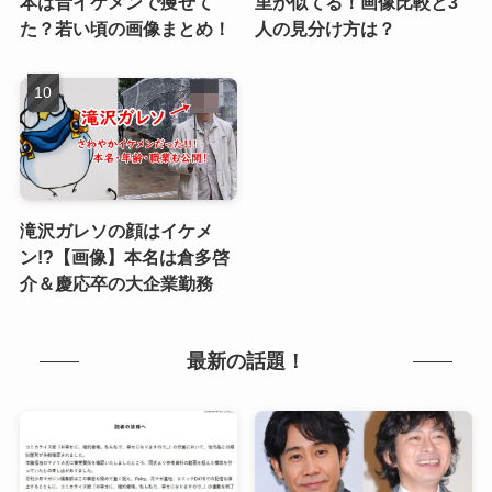
本は昔イケメンで痩せて
里が似てる！画像比較と3
た？若い頃の画像まとめ！
人の見分け方は？
滝沢ガレソの顔はイケメ
ン!?【画像】本名は倉多啓
介＆慶応卒の大企業勤務
最新の話題！