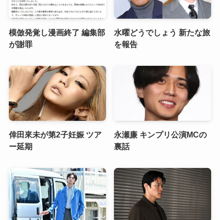
模倣発覚し漫画終了 編集部
水曜どうでしょう 新たな旅
が謝罪
を報告
倖田來未が第2子妊娠 ツア
永瀬廉 キンプリ公演MCの
ー延期
裏話