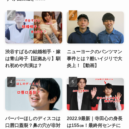
渋谷すばるの結婚相手・嫁
ニューヨークのパンツマン
は青山玲子【証拠あり】馴
事件とは？酷いイジリで大
れ初めや共演は？
炎上！【動画】
パーパーほしのディスコは
2022.9最新｜寺田心の身長
口唇口蓋裂？鼻の穴が非対
は155㎝！最終何センチに