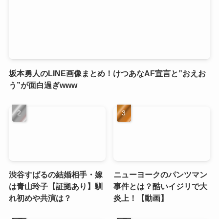
坂本勇人のLINE画像まとめ！けつあなAF宣言と”おえお
う”が面白過ぎwww
渋谷すばるの結婚相手・嫁
ニューヨークのパンツマン
は青山玲子【証拠あり】馴
事件とは？酷いイジリで大
れ初めや共演は？
炎上！【動画】