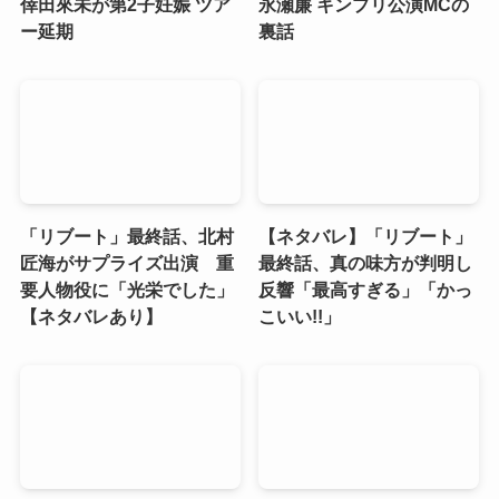
倖田來未が第2子妊娠 ツア
永瀬廉 キンプリ公演MCの
ー延期
裏話
「リブート」最終話、北村
【ネタバレ】「リブート」
匠海がサプライズ出演 重
最終話、真の味方が判明し
要人物役に「光栄でした」
反響「最高すぎる」「かっ
【ネタバレあり】
こいい!!」