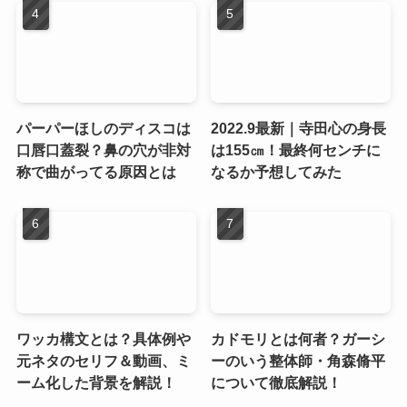
パーパーほしのディスコは
2022.9最新｜寺田心の身長
口唇口蓋裂？鼻の穴が非対
は155㎝！最終何センチに
称で曲がってる原因とは
なるか予想してみた
ワッカ構文とは？具体例や
カドモリとは何者？ガーシ
元ネタのセリフ＆動画、ミ
ーのいう整体師・角森脩平
ーム化した背景を解説！
について徹底解説！