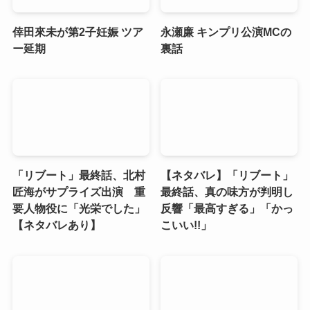
倖田來未が第2子妊娠 ツア
永瀬廉 キンプリ公演MCの
ー延期
裏話
「リブート」最終話、北村
【ネタバレ】「リブート」
匠海がサプライズ出演 重
最終話、真の味方が判明し
要人物役に「光栄でした」
反響「最高すぎる」「かっ
【ネタバレあり】
こいい!!」