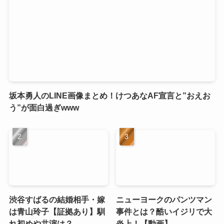
坂本勇人のLINE画像まとめ！けつあなAF宣言と”おえお
う”が面白過ぎwww
渋谷すばるの結婚相手・嫁
ニューヨークのパンツマン
は青山玲子【証拠あり】馴
事件とは？酷いイジリで大
れ初めや共演は？
炎上！【動画】