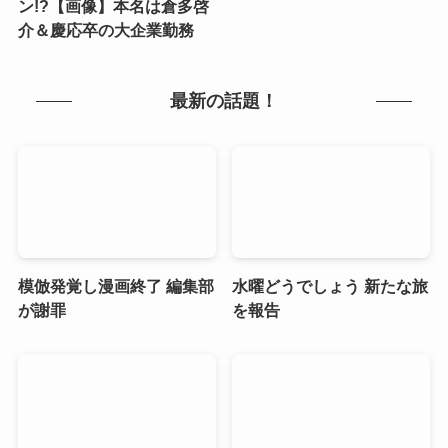
ン!?【画像】本名は倉多啓
介＆慶応卒の大企業勤務
最新の話題！
模倣発覚し漫画終了 編集部
水曜どうでしょう 新たな旅
が謝罪
を報告